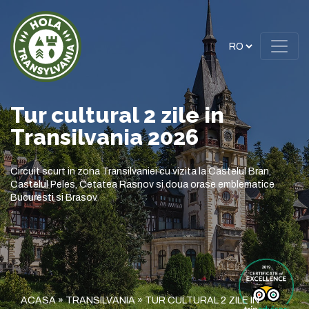
Tur cultural 2 zile in
Transilvania 2026
Circuit scurt in zona Transilvaniei cu vizita la Castelul Bran,
Castelul Peles, Cetatea Rasnov si doua orase emblematice
Bucuresti si Brasov.
ACASA
»
TRANSILVANIA
»
TUR CULTURAL 2 ZILE IN