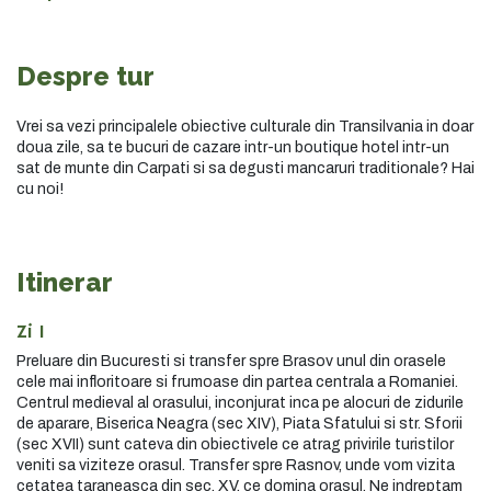
Despre tur
Vrei sa vezi principalele obiective culturale din Transilvania in doar
doua zile, sa te bucuri de cazare intr-un boutique hotel intr-un
sat de munte din Carpati si sa degusti mancaruri traditionale? Hai
cu noi!
Itinerar
Zi 1
Preluare din Bucuresti si transfer spre Brasov unul din orasele
cele mai infloritoare si frumoase din partea centrala a Romaniei.
Centrul medieval al orasului, inconjurat inca pe alocuri de zidurile
de aparare, Biserica Neagra (sec XIV), Piata Sfatului si str. Sforii
(sec XVII) sunt cateva din obiectivele ce atrag privirile turistilor
veniti sa viziteze orasul. Transfer spre Rasnov, unde vom vizita
cetatea taraneasca din sec. XV, ce domina orasul. Ne indreptam