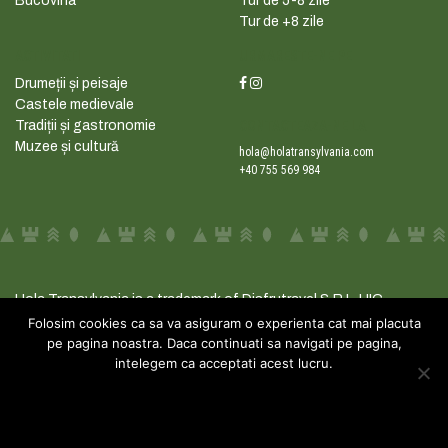
Bucovina
Tur de 5-8 zile
Tur de +8 zile
ACTIVITATI
URMARESTE-NE PE
Drumeții și peisaje
Castele medievale
Tradiții și gastronomie
CONTACTEAZA-NE LA
Muzee și cultură
hola@holatransylvania.com
+40 755 569 984
Hola Transylvania is a trademark of Disfrutravel S.R.L. UIC
41584080
Folosim cookies ca sa va asiguram o experienta cat mai placuta
pe pagina noastra. Daca continuati sa navigati pe pagina,
Copyright 2026 -
intelegem ca acceptati acest lucru.
holatransylvania.com
SEO by
Rad Media
.
Ok