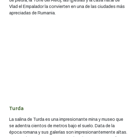
de piedra, la Torre del Reloj, las iglesias y la casa natal de
Vlad el Empalador la convierten en una de las ciudades más
apreciadas de Rumania.
Turda
La salina de Turda es una impresionante mina y museo que
se adentra cientos de metros bajo el suelo. Data de la
época romana y sus galerías son impresionantemente altas.