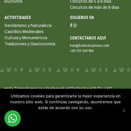
Bucovina
Circuitos de 5 a 8 días
Circuitos de más de 8 días
ACTIVITIDADES
SIGUENOS EN
Senderismo y Naturaleza
Castillos Medievales
Cultura y Monumentos
CONTÁCTANOS AQUÍ
Tradiciones y Gastronomía
hola@holatransylvania.com
+40 755 569 984
Hola Transylvania is a trademark of Disfrutravel S.R.L. UIC
41584080
Utilizamos cookies para garantizarte la mejor experiencia en
nuestro sitio web. Si continúas navegando, asumiremos que
Copyright 2026 -
estás de acuerdo con su uso.
holatransylvania.com
SEO by
Rad Media
.
Estoy de acuerdo