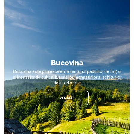
Bucovina
Bucovina este prin excelenta teritoriul padurilor de fag si
al lacaselor de cult: al bisericilor, manastirilor si schiturilor
de rit ortodox.
VER MÁS