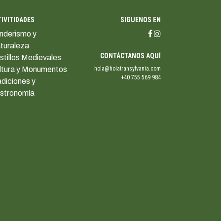
TIVITIDADES
SIGUENOS EN
nderismo y
turaleza
CONTÁCTANOS AQUÍ
stillos Medievales
ltura y Monumentos
hola@holatransylvania.com
+40 755 569 984
adiciones y
stronomía