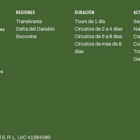
REGIONES
DURACIÓN
AC
Transilvania
Tours de 1 día
Se
Delta del Danubio
Circuitos de 2 a 4 días
Na
dos
Bucovina
Circuitos de 5 a 8 días
Ca
Circuitos de más de 8
Cu
días
Tr
Ga
es
vel S.R.L. UIC 41584080