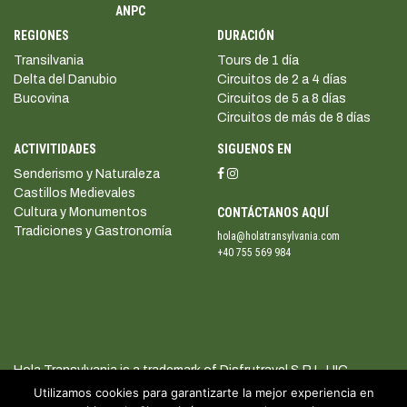
ANPC
REGIONES
DURACIÓN
Transilvania
Tours de 1 día
Delta del Danubio
Circuitos de 2 a 4 días
Bucovina
Circuitos de 5 a 8 días
Circuitos de más de 8 días
ACTIVITIDADES
SIGUENOS EN
Senderismo y Naturaleza
Castillos Medievales
Cultura y Monumentos
CONTÁCTANOS AQUÍ
Tradiciones y Gastronomía
hola@holatransylvania.com
+40 755 569 984
Hola Transylvania is a trademark of Disfrutravel S.R.L. UIC
41584080
Utilizamos cookies para garantizarte la mejor experiencia en